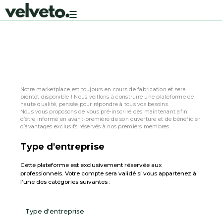
Toggle
navigation
Inscription
Notre marketplace est toujours en cours de fabrication et sera
bientôt disponible ! Nous veillons à construire une plateforme de
haute qualité, pensée pour répondre à tous vos besoins.
Nous vous proposons de vous pré-inscrire dès maintenant afin
d’être informé en avant-première de son ouverture et de bénéficier
d’avantages exclusifs réservés à nos premiers membres.
Type d'entreprise
Cette plateforme est exclusivement réservée aux
professionnels. Votre compte sera validé si vous appartenez à
l’une des catégories suivantes :